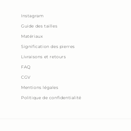
dans
une
fenêtre
modale
Instagram
Guide des tailles
Matériaux
Signification des pierres
Livraisons et retours
FAQ
CGV
Mentions légales
Politique de confidentialité