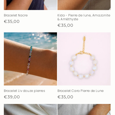
Bracelet Nacre
Kida - Pierre de lune, Amazonite
& Améthyste
Prix
€35,00
Prix
€35,00
habituel
habituel
Bracelet Liv douze pierres
Bracelet Cara Pierre de Lune
Prix
€39,00
Prix
€35,00
habituel
habituel