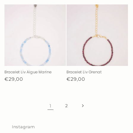
habituel
promotionnel
habituel
promotionnel
Bracelet Liv Aigue Marine
Bracelet Liv Grenat
Prix
€29,00
Prix
€29,00
habituel
habituel
1
2
Instagram