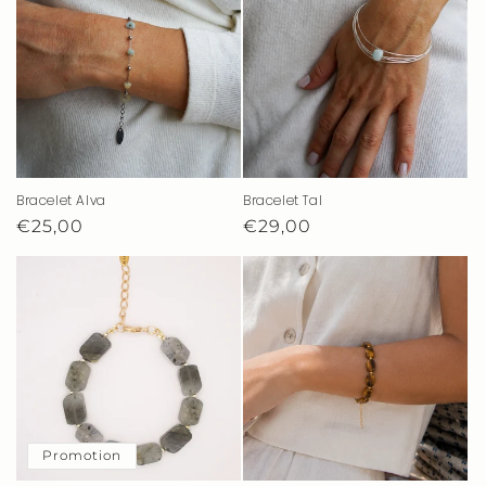
Bracelet Alva
Bracelet Tal
Prix
€25,00
Prix
€29,00
habituel
habituel
Promotion