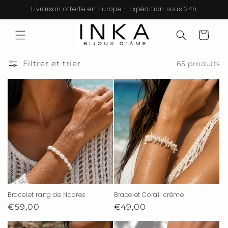
et
Livraison offerte en Europe - Expédition sous 24h
passer
au
contenu
Panier
Filtrer et trier
65 produits
Bracelet rang de Nacres
Bracelet Corail crème
Prix
€59,00
Prix
€49,00
habituel
habituel