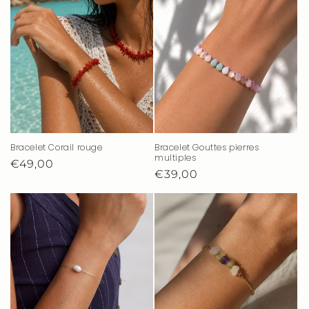
Bracelet Corail rouge
Bracelet Gouttes pierres
multiples
Prix
€49,00
Prix
€39,00
habituel
habituel