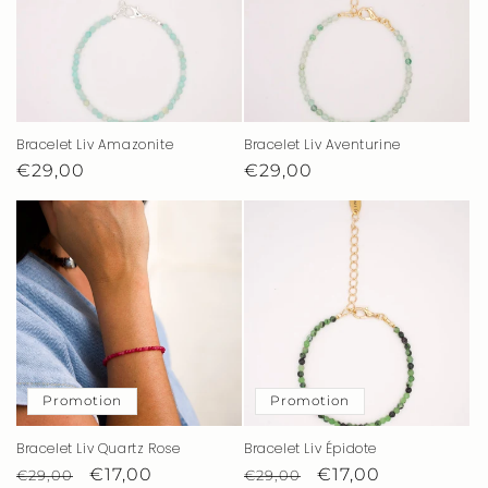
Bracelet Liv Amazonite
Bracelet Liv Aventurine
Prix
€29,00
Prix
€29,00
habituel
habituel
Promotion
Promotion
Bracelet Liv Quartz Rose
Bracelet Liv Épidote
Prix
Prix
€17,00
Prix
Prix
€17,00
€29,00
€29,00