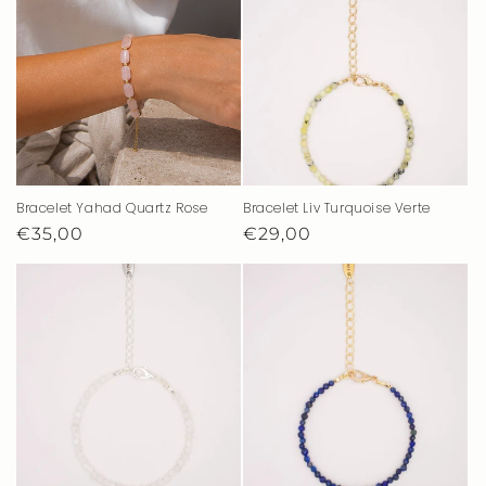
Bracelet Yahad Quartz Rose
Bracelet Liv Turquoise Verte
Prix
€35,00
Prix
€29,00
habituel
habituel