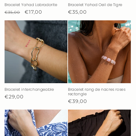
Bracelet Yahad Labradorite
Bracelet Yahad Oeil de Tigre
Prix
Prix
€17,00
Prix
€35,00
€35,00
habituel
promotionnel
habituel
Bracelet interchangeable
Bracelet rang de nacres roses
rectangle
Prix
€29,00
Prix
€39,00
habituel
habituel