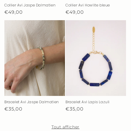
Collier Avi Howlite bleue
Collier Avi Jaspe Dalmatien
Prix
€49,00
Prix
€49,00
habituel
habituel
Bracelet Avi Lapis Lazuli
Bracelet Avi Jaspe Dalmatien
Prix
€35,00
Prix
€35,00
habituel
habituel
Tout afficher