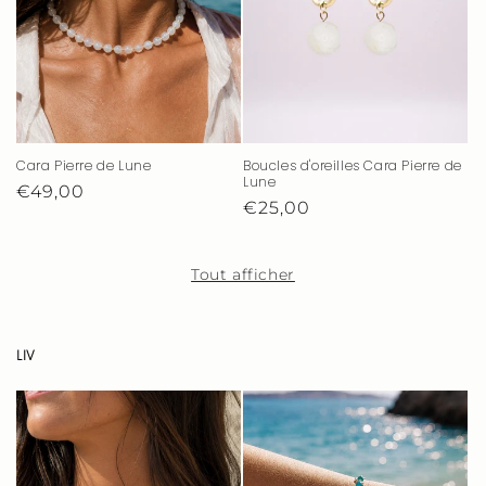
Cara Pierre de Lune
Boucles d'oreilles Cara Pierre de
Lune
Prix
€49,00
Prix
€25,00
habituel
habituel
Tout afficher
LIV