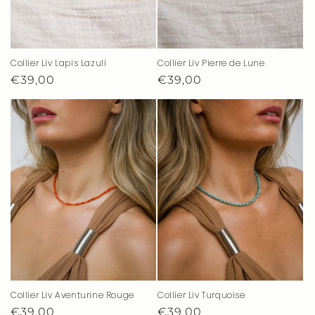
Collier Liv Lapis Lazuli
Collier Liv Pierre de Lune
Prix
€39,00
Prix
€39,00
habituel
habituel
Collier Liv Turquoise
Collier Liv Aventurine Rouge
Prix
€39,00
Prix
€39,00