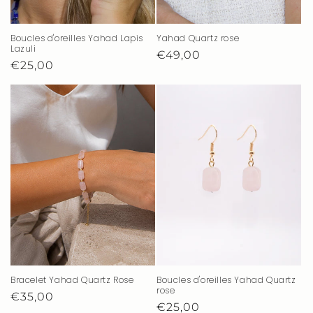
Boucles d'oreilles Yahad Lapis
Yahad Quartz rose
Lazuli
Prix
€49,00
Prix
€25,00
habituel
habituel
Bracelet Yahad Quartz Rose
Boucles d'oreilles Yahad Quartz
rose
Prix
€35,00
Prix
€25,00