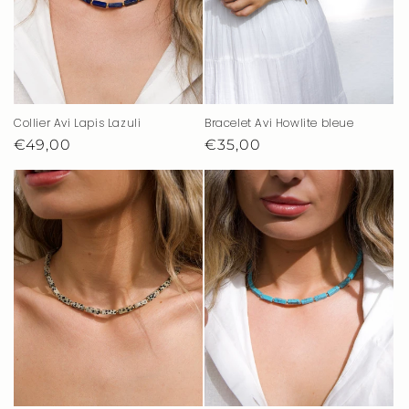
Collier Avi Lapis Lazuli
Bracelet Avi Howlite bleue
Prix
€49,00
Prix
€35,00
habituel
habituel