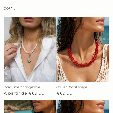
CORAIL
Coral interchangeable
Collier Corail rouge
Prix
À partir de €69,00
Prix
€69,00
habituel
habituel