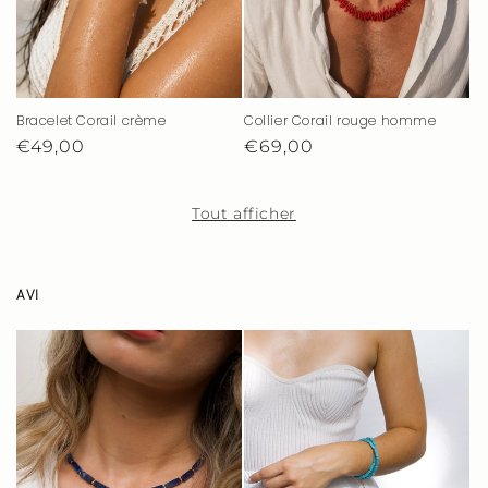
Bracelet Corail crème
Collier Corail rouge homme
Prix
€49,00
Prix
€69,00
habituel
habituel
Tout afficher
AVI