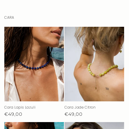
CARA
Cara Lapis Lazuli
Cara Jade Citron
Prix
€49,00
Prix
€49,00
habituel
habituel