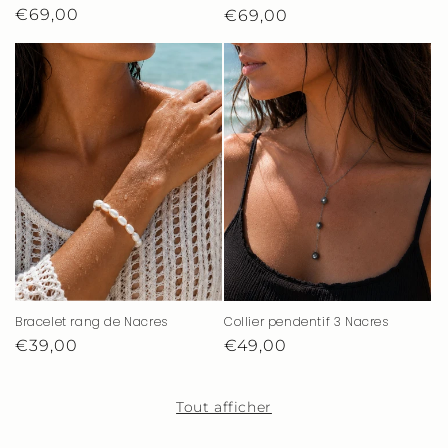
Prix
€69,00
Prix
€69,00
habituel
habituel
Bracelet rang de Nacres
Collier pendentif 3 Nacres
Prix
€39,00
Prix
€49,00
habituel
habituel
Tout afficher