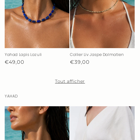
Collier Liv Jaspe Dalmatien
Yahad Lapis Lazuli
Prix
€39,00
Prix
€49,00
habituel
habituel
Tout afficher
YAHAD